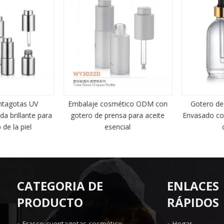
tagotas UV
Embalaje cosmético ODM con
Gotero de a
 brillante para
gotero de prensa para aceite
Envasado cos
e la piel
esencial
co
CATEGORIA DE
ENLACES
PRODUCTO
RÁPIDOS
Frasco cuentagotas cosmético
Hogar