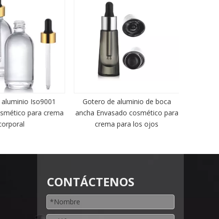
luminio Iso9001
Gotero de aluminio de boca
Uso de
mético para crema
ancha Envasado cosmético para
cosmét
rporal
crema para los ojos
CONTÁCTENOS