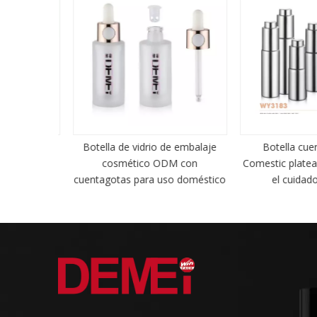
o de boca
Botella de vidrio de embalaje
Botella cuen
ra uso en
cosmético ODM con
Comestic plateada
cuentagotas para uso doméstico
el cuidado d