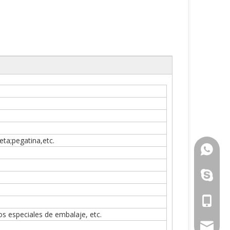
eta;pegatina,etc.
+86-13
jessica-mejo
+86-13
os especiales de embalaje, etc.
jessica