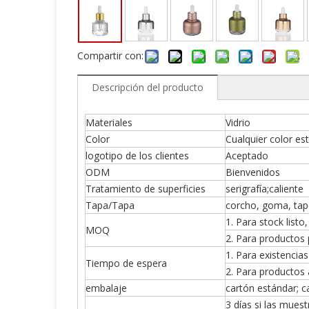
Compartir con:
Descripción del producto
Materiales
Vidrio
Color
Cualquier color es
logotipo de los clientes
Aceptado
ODM
Bienvenidos
Tratamiento de superficies
serigrafía;calient
Tapa/Tapa
corcho, goma, tapó
1. Para stock list
MOQ
2. Para productos
1. Para existencias
Tiempo de espera
2. Para productos
embalaje
cartón estándar; c
3 días si las mues