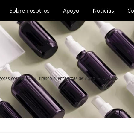
Sobre nosotros
Apoyo
Noticias
Co
gotas cosmético
»
Frasco cuentagotas de vidrio
»
WY8428