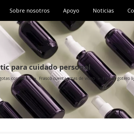
Sobre nosotros
Apoyo
Noticias
Co
tic para cuidado personal
gotas cosmético
»
Frasco cuentagotas de vidrio
»
Frasco gotero l