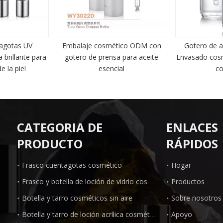
tagotas UV
Embalaje cosmético ODM con
Gotero de a
 brillante para
gotero de prensa para aceite
Envasado cos
e la piel
esencial
co
CATEGORIA DE
ENLACES
PRODUCTO
RÁPIDOS
Frasco cuentagotas cosmético
Hogar
Frasco y botella de loción de vidrio cosmético
Productos
Botella y tarro cosméticos sin aire
Sobre nosotros
Botella y tarro de loción acrílica cosmética
Apoyo