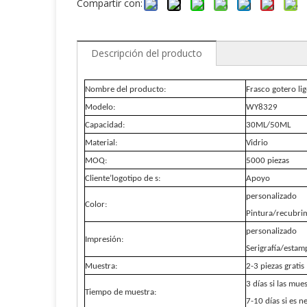
Compartir con:
Descripción del producto
Nombre del producto:
Frasco gotero li
Modelo:
WY8329
Capacidad:
30ML/50ML
Material:
Vidrio
MOQ:
5000 piezas
Cliente
’
logotipo de s:
Apoyo
personalizado
Color:
Pintura/recubri
personalizado
Impresión:
Serigrafía/estam
Muestra:
2-3 piezas gratis
3 días si las mue
Tiempo de muestra:
7-10 días si es n