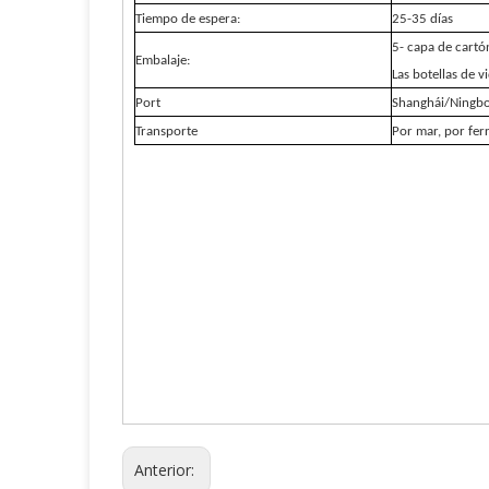
Tiempo de espera:
25-35 días
5-
capa de cartó
Embalaje:
Las botellas de v
Port
Shanghái/Ningb
Transporte
Por mar, por ferr
Anterior: