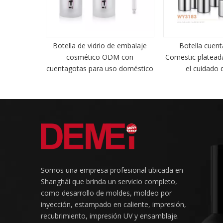
o de boca
Botella de vidrio de embalaje
Botella cuen
ra uso en
cosmético ODM con
Comestic plateada
cuentagotas para uso doméstico
el cuidado d
Somos una empresa profesional ubicada en
Shanghái que brinda un servicio completo,
como desarrollo de moldes, moldeo por
inyección, estampado en caliente, impresión,
recubrimiento, impresión UV y ensamblaje.