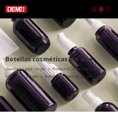
Botellas cosméticas sin aire
Usted está aquí:
Hogar
»
Productos
»
Botella y tarro
cosméticos sin aire
»
Botellas cosméticas sin aire