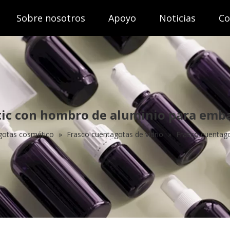
Sobre nosotros
Apoyo
Noticias
Co
ic con hombro de aluminio para emba
gotas cosmético
»
Frasco cuentagotas de vidrio
»
Frasco cuentag