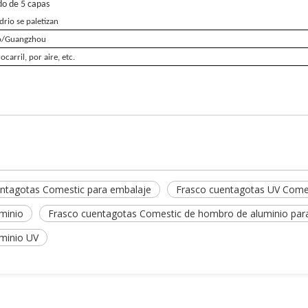
do de 5 capas
idrio se paletizan
o/Guangzhou
ocarril, por aire, etc.
ntagotas Comestic para embalaje
Frasco cuentagotas UV Come
minio
Frasco cuentagotas Comestic de hombro de aluminio par
minio UV