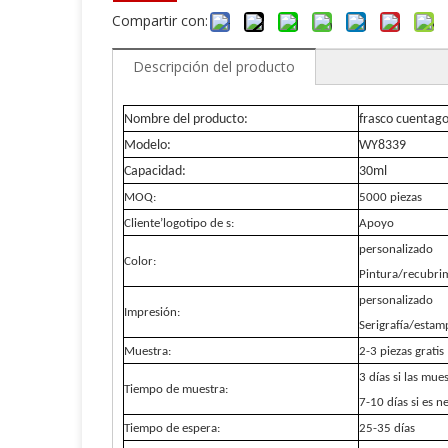
Compartir con:
Descripción del producto
Nombre del producto:
frasco cuentago
Modelo:
WY8339
Capacidad:
30ml
MOQ:
5000 piezas
Cliente
’
logotipo de s:
Apoyo
personalizado
Color:
Pintura/recubri
personalizado
Impresión:
Serigrafía/estam
Muestra:
2-3 piezas gratis
3 días si las mue
Tiempo de muestra:
7-10 días si es n
Tiempo de espera:
25-35 días