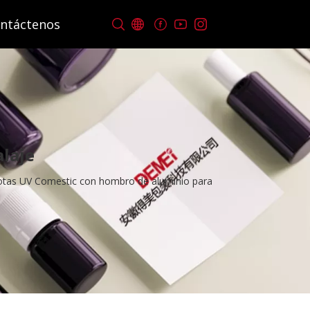
ntáctenos
laje
otas UV Comestic con hombro de aluminio para