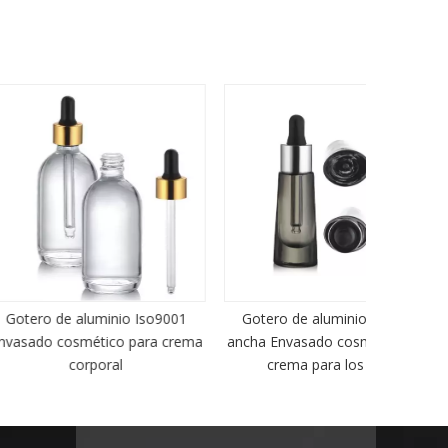
luminio Iso9001
Gotero de aluminio de boca
Uso de
mético para crema
ancha Envasado cosmético para
cosmét
rporal
crema para los ojos