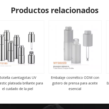
Productos relacionados
tagotas UV
Embalaje cosmético ODM con
Gotero de a
 brillante para
gotero de prensa para aceite
Envasado cos
e la piel
esencial
co