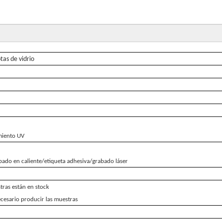
tas de vidrio
miento UV
pado en caliente/etiqueta adhesiva/grabado láser
stras están en stock
ecesario producir las muestras