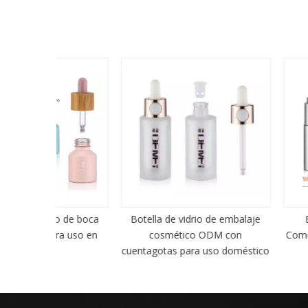
o de boca
Botella de vidrio de embalaje
Botella cuen
ra uso en
cosmético ODM con
Comestic plateada
cuentagotas para uso doméstico
el cuidado d