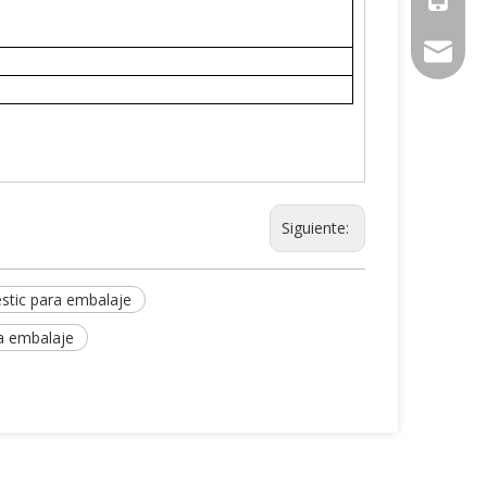
jessica
Siguiente:
stic para embalaje
a embalaje