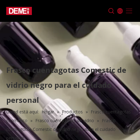
Frasco cuentagotas Comestic de
vidrio negro para el cuidado
personal
Usted está aquí:
Hogar
»
Productos
»
Frasco cuentagotas
cosmético
»
Frasco cuentagotas de vidrio
»
Frasco
cuentagotas Comestic de vidrio negro para el cuidado
personal