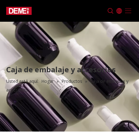
Caja de embalaje y accesorios
Usted está aquí:
Hogar
»
Productos
»
Caja de embalaje y
accesorios