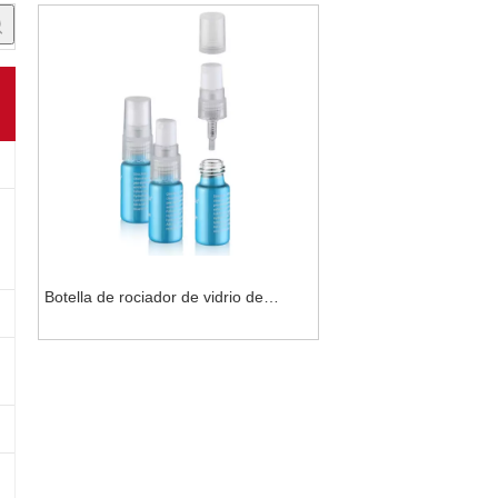
Botella de rociador de vidrio de
embalaje cosmético OEM con tapa
para perfume