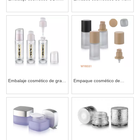
con tapa de aluminio
Iso9001 para uso doméstico
plateado brillante para suero
Embalaje cosmético de gran
Empaque cosmético de
tamaño con bomba de loción
forma redonda con tapas
para crema facial
para base