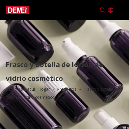
Frasco y botella de loción de
vidrio cosmético
Usted está aquí:
Hogar
»
Productos
»
Frasco y botella de
loción de vidrio cosmético