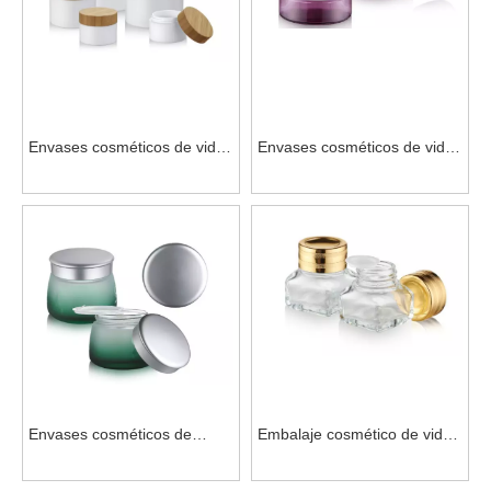
Envases cosméticos de vidrio
Envases cosméticos de vidrio
respetuosos con el medio
reciclable para crema
ambiente para el cuidado de
corporal
la piel
Envases cosméticos de
Embalaje cosmético de vidrio
forma redonda con tapas
OEM para crema para los
para crema facial
ojos