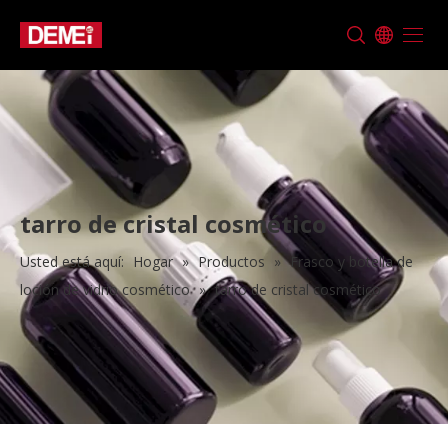
tarro de cristal cosmético
Usted está aquí:
Hogar
»
Productos
»
Frasco y botella de
loción de vidrio cosmético
»
tarro de cristal cosmético