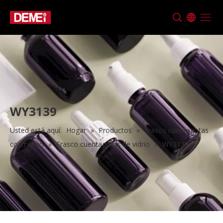
WY3139
Usted está aquí:
Hogar
»
Productos
»
Frasco cuentagotas
cosmético
»
Frasco cuentagotas de vidrio
»
WY3139