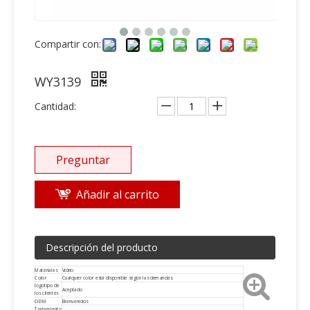
Compartir con:
WY3139
Cantidad:
Preguntar
Añadir al carrito
Descripción del producto
Materiales
Vidrio
Color
Cualquier color está disponible según las demandas.
logotipo de
Aceptado
los clientes
ODM
Bienvenidos
Tratamiento