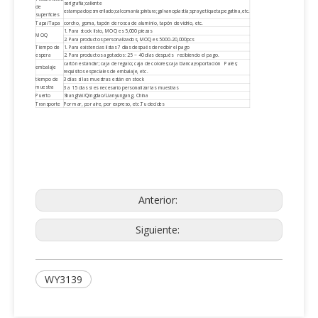
serigrafía;caliente
de
estampado;esmerilado;calcomanía;pintura;galvanoplastia;spray;etiqueta;pegatina,etc.
superficies
Tapa/Tapa
corcho, goma, tapón de rosca de aluminio, tapón de vidrio, etc.
1. Para stock listo, MOQ es 5,000 piezas
MOQ
2. Para productos personalizados, MOQ es 5000-20,000pcs
Tiempo de
1. Para existencias listas 7 días después de recibir el pago
espera
2. Para productos agotados: 25 ~ 40 días después recibiendo el pago.
cartón estándar; caja de regalo; caja de colores;caja blanca;exportación Palés;
embalaje
requisitos especiales de embalaje, etc.
tiempo de
3 días si las muestras están en stock
muestra
3 a 15 días si es necesario personalizar las muestras
Puerto
Shanghái/Qingdao/Lianyungang, China
Transporte
Por mar, por aire, por expreso, etc.Tu decides
Anterior:
Siguiente:
WY3139