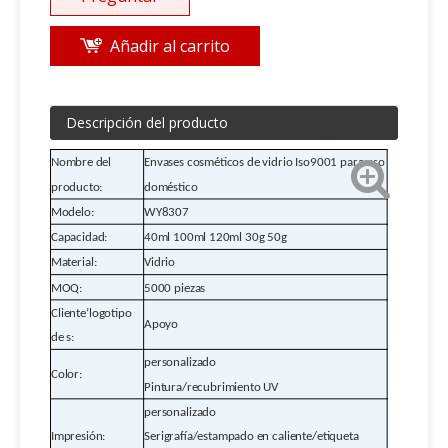
Añadir al carrito
Descripción del producto
Nombre del
Envases cosméticos de vidrio Iso9001 para uso
producto:
doméstico
Modelo:
WY8307
Capacidad:
40ml 100ml 120ml 30g 50g
Material:
Vidrio
MOQ:
5000 piezas
Cliente
’
logotipo
Apoyo
de s:
personalizado
Color:
Pintura/recubrimiento UV
personalizado
Impresión:
Serigrafía/estampado en caliente/etiqueta