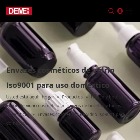
Envases cosméticos de vidrio
Iso9001 para uso doméstico
Usted está aquí:
Hogar
»
Productos
»
Frasco y botella de
loción de vidrio cosmético
»
Juegos de botellas y tarros
cosméticos
»
Envases cosméticos de vidrio Iso9001 para uso
doméstico