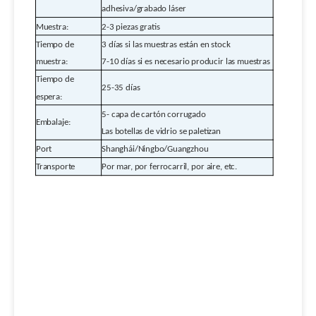
adhesiva/grabado láser
Muestra:
2-3 piezas gratis
Tiempo de
3 días si las muestras están en stock
muestra:
7-10 días si es necesario producir las muestras
Tiempo de
25-35 días
espera:
5-
capa de cartón corrugado
Embalaje:
Las botellas de vidrio se paletizan
Port
Shanghái/Ningbo/Guangzhou
Transporte
Por mar, por ferrocarril, por aire, etc.