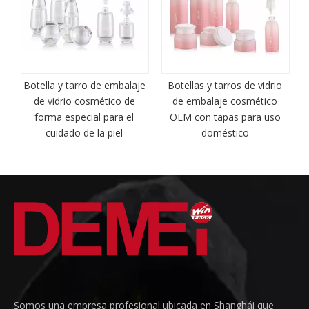
o
Botella y tarro de embalaje
Botellas y tarros de vidrio
de vidrio cosmético de
de embalaje cosmético
n
forma especial para el
OEM con tapas para uso
cuidado de la piel
doméstico
Somos una empresa profesional ubicada en Shanghái que