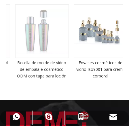
M
Botella de molde de vidrio
Envases cosméticos de
de embalaje cosmético
vidrio Iso9001 para crema
ODM con tapa para loción
corporal
jessica@win-pack.com
+86-13774427453
+86-13774427453
jessica-mejor1​​​​​​​