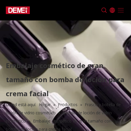
Embalaje cosmético de gran
tamaño con bomba de loción para
crema facial
Usted está aquí:
Hogar
»
Productos
»
Frasco y botella de
loción de vidrio cosmético
»
Botella de loción de vidrio
cosmético
»
Embalaje cosmético de gran tamaño con
bomba de loción para crema facial