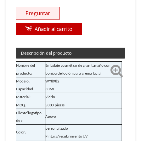
Preguntar
Añadir al carrito
Descripción del producto
Nombre del
Embalaje cosmético de gran tamaño con
producto:
bomba de loción para crema facial
Modelo:
WY8982
Capacidad:
30ML
Material:
Vidrio
MOQ:
5000 piezas
Cliente
’
logotipo
Apoyo
de s:
personalizado
Color:
Pintura/recubrimiento UV