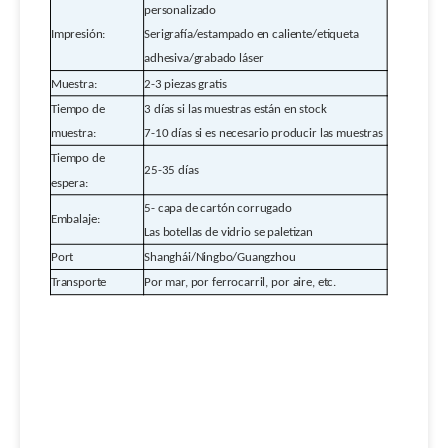
personalizado
Impresión:
Serigrafía/estampado en caliente/etiqueta
adhesiva/grabado láser
Muestra:
2-3 piezas gratis
Tiempo de
3 días si las muestras están en stock
muestra:
7-10 días si es necesario producir las muestras
Tiempo de
25-35 días
espera:
5-
capa de cartón corrugado
Embalaje:
Las botellas de vidrio se paletizan
Port
Shanghái/Ningbo/Guangzhou
Transporte
Por mar, por ferrocarril, por aire, etc.