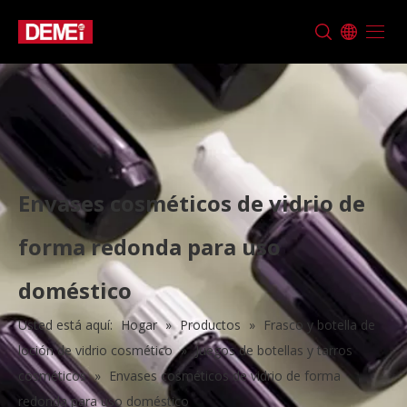
Envases cosméticos de vidrio de
forma redonda para uso
doméstico
Usted está aquí:
Hogar
»
Productos
»
Frasco y botella de
loción de vidrio cosmético
»
Juegos de botellas y tarros
cosméticos
»
Envases cosméticos de vidrio de forma
redonda para uso doméstico