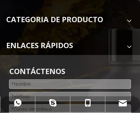
CATEGORIA DE PRODUCTO
ENLACES RÁPIDOS
CONTÁCTENOS
jessica@win-pack.com
+86-13774427453
+86-13774427453
jessica-mejor1​​​​​​​