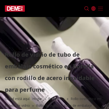
Rollo de vidrio de tubo de
embalaje cosmético en botella
con rodillo de acero inoxidable
para perfume
Usted está aquí:
Hogar
»
Productos
»
Rollo cosmético en
botella de vidrio
»
Rollo de vidrio de tubo de embalaje