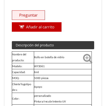
Preguntar
Añadir al carrito
Descripción del producto
Nombre del
Rollo en botella de vidrio
producto:
Modelo:
WY3061
Capacidad:
6ml
MOQ:
5000 piezas
Cliente
’
logotipo
Apoyo
de s:
personalizado
Color:
Pintura/recubrimiento UV