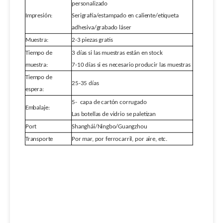
personalizado
Impresión:
Serigrafía/estampado en caliente/etiqueta
adhesiva/grabado láser
Muestra:
2-3 piezas gratis
Tiempo de
3 días si las muestras están en stock
muestra:
7-10 días si es necesario producir las muestras
Tiempo de
25-35 días
espera:
5-
capa de cartón corrugado
Embalaje:
Las botellas de vidrio se paletizan
Port
Shanghái/Ningbo/Guangzhou
Transporte
Por mar, por ferrocarril, por aire, etc.