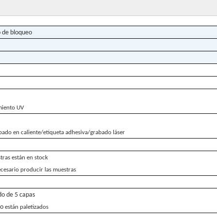
o de bloqueo
miento UV
pado en caliente/etiqueta adhesiva/grabado láser
stras están en stock
ecesario producir las muestras
do de 5 capas
io
están paletizados