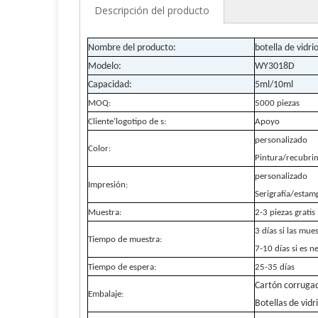
Descripción del producto
Nombre del producto:
botella de vidri
Modelo:
WY3018D
Capacidad:
5ml/10ml
MOQ:
5000 piezas
Cliente
’
logotipo de s:
Apoyo
personalizado
Color:
Pintura/recubri
personalizado
Impresión:
Serigrafía/estam
Muestra:
2-3 piezas gratis
3 días si las mue
Tiempo de muestra:
7-10 días si es n
Tiempo de espera:
25-35 días
Cartón corruga
Embalaje:
Botellas de vidr