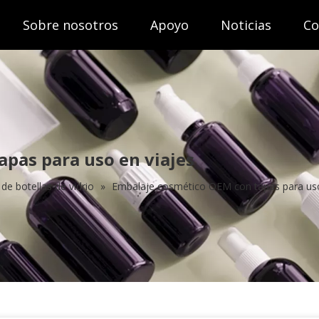
Sobre nosotros
Apoyo
Noticias
Co
pas para uso en viajes
de botellas de vidrio
»
Embalaje cosmético OEM con tapas para uso